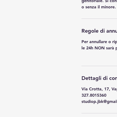
genitoriale. Si con
o senza il minore.
Regole di ann
Per annullare o r
le 24h NON sarà 
Dettagli di co
Via Crotta, 17, Va
327.8015360
studiop.jbk@gmai