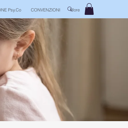
NE Psy.Co
CONVENZIONI
More