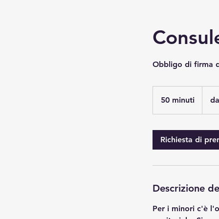
Consul
Obbligo di firma d
da
70€
50 minuti
5
da
0
m
i
Richiesta di pr
n
u
t
i
Descrizione de
Per i minori c'è l