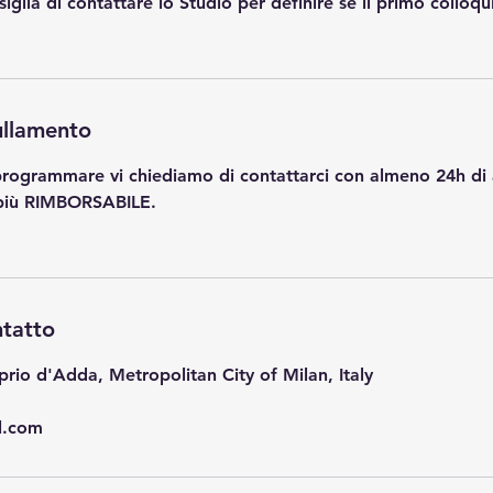
siglia di contattare lo Studio per definire se il primo colloqu
ullamento
iprogrammare vi chiediamo di contattarci con almeno 24h di 
più RIMBORSABILE.
ntatto
prio d'Adda, Metropolitan City of Milan, Italy
l.com