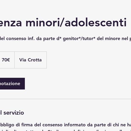
enza minori/adolescenti
el consenso inf. da parte d* genitor*/tutor* del minore nel 
 70€
Via Crotta
enotazione
l servizio
'obbligo di firma del consenso informato da parte di chi ne h