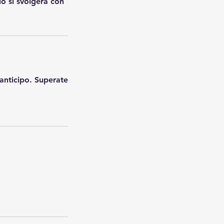
io si svolgerà con
anticipo. Superate